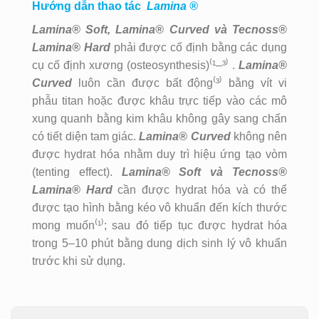
Hướng dẫn thao tác
Lamina
®
Lamina® Soft, Lamina® Curved và Tecnoss®
Lamina® Hard
phải được cố định bằng các dụng
cụ cố định xương (osteosynthesis)⁽¹–³⁾ .
Lamina®
Curved
luôn cần được bất động⁽³⁾ bằng vít vi
phẫu titan hoặc được khâu trực tiếp vào các mô
xung quanh bằng kim khâu không gây sang chấn
có tiết diện tam giác.
Lamina® Curved
không nên
được hydrat hóa nhằm duy trì hiệu ứng tạo vòm
(tenting effect).
Lamina® Soft và Tecnoss®
Lamina® Hard
cần được hydrat hóa và có thể
được tạo hình bằng kéo vô khuẩn đến kích thước
mong muốn⁽¹⁾; sau đó tiếp tục được hydrat hóa
trong 5–10 phút bằng dung dịch sinh lý vô khuẩn
trước khi sử dụng.