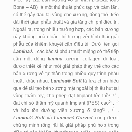
Bone – AB) là một thủ thuật phức tạp và xâm lấn,
có thể gây đau tại vùng cho xương, đồng thời kéo
dài thời gian phẫu thuật và gia tăng chi phí điều trị.
Ngoài ra, trong nhiều trường hợp, các bản xương
này không hoàn toàn thích ứng với hình thái giải
phẫu của khiếm khuyết cần điều trị. Dưới tên gọi
Lamina®
, các bác sĩ phẫu thuật miệng có thể tiếp
cận một dòng
lamina
xương collagen dị loại,
được thiết kế như một giải pháp thay thế cho các
bản xương vỏ tự thân trong nhiều quy trình phẫu
thuật khác nhau.
Lamina® Soft
là lựa chọn hiệu
quả để tái tạo bản xương mặt ngoài bị thiếu hụt tại
vùng thẩm mỹ, cho phép đặt Implant tức thì⁽¹–⁴⁾ ,
đạt chỉ số thẩm mỹ quanh Implant (PES) cao⁽³ , ⁴⁾
và bảo tồn đường viền xương ổ răng⁽² , ⁴⁾ .
Lamina® Soft
và
Lamina® Curved
cũng được
chứng minh rộng rãi là giải pháp phù hợp trong