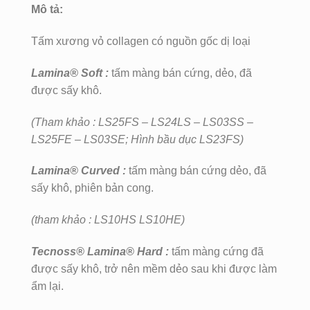
Mô tả:
Tấm xương vỏ collagen có nguồn gốc dị loại
Lamina® Soft
:
tấm màng bán cứng, dẻo, đã
được sấy khô.
(Tham khảo : LS25FS – LS24LS – LS03SS –
LS25FE – LS03SE; Hình bầu dục LS23FS)
Lamina® Curved :
tấm màng bán cứng dẻo, đã
sấy khô, phiên bản cong.
(tham khảo : LS10HS LS10HE)
Tecnoss® Lamina® Har
d
:
tấm màng cứng đã
được sấy khô, trở nên mềm dẻo sau khi được làm
ẩm lại.