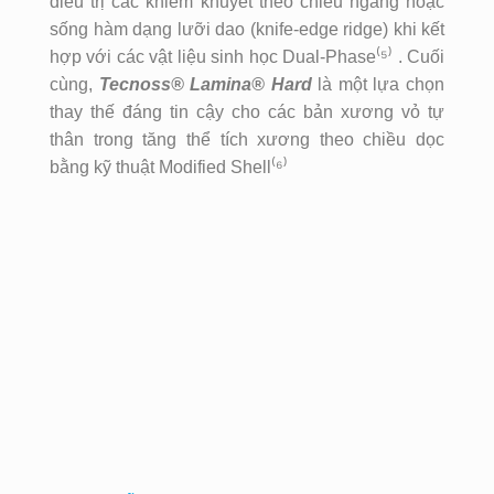
điều trị các khiếm khuyết theo chiều ngang hoặc
sống hàm dạng lưỡi dao (knife-edge ridge) khi kết
hợp với các vật liệu sinh học Dual-Phase⁽⁵⁾ . Cuối
cùng,
Tecnoss® Lamina® Hard
là một lựa chọn
thay thế đáng tin cậy cho các bản xương vỏ tự
thân trong tăng thể tích xương theo chiều dọc
bằng kỹ thuật Modified Shell⁽⁶⁾