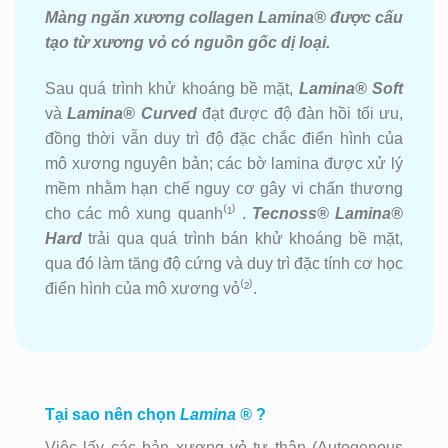
Màng ngăn xương collagen Lamina®
được cấu
tạo từ xương vỏ có nguồn gốc dị loại.
Sau quá trình khử khoáng bề mặt,
Lamina® Soft
và
Lamina® Curved
đạt được độ đàn hồi tối ưu,
đồng thời vẫn duy trì độ đặc chắc điển hình của
mô xương nguyên bản; các bờ lamina được xử lý
mềm nhằm hạn chế nguy cơ gây vi chấn thương
cho các mô xung quanh⁽¹⁾ .
Tecnoss® Lamina
®
Hard
trải qua quá trình bán khử khoáng bề mặt,
qua đó làm tăng độ cứng và duy trì đặc tính cơ học
điển hình của mô xương vỏ⁽²⁾.
Tại sao nên chọn
Lamina
®
?
Việc lấy các bản xương vỏ tự thân (Autogenous