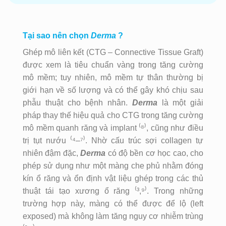
Tại sao nên chọn
Derma
?
Ghép mô liên kết (CTG – Connective Tissue Graft)
được xem là tiêu chuẩn vàng trong tăng cường
mô mềm; tuy nhiên, mô mềm tự thân thường bị
giới hạn về số lượng và có thể gây khó chịu sau
phẫu thuật cho bệnh nhân.
Derma
là một giải
pháp thay thế hiệu quả cho CTG trong tăng cường
mô mềm quanh răng và implant ⁽⁸⁾, cũng như điều
trị tụt nướu ⁽⁴–⁷⁾. Nhờ cấu trúc sợi collagen tự
nhiên đậm đặc,
Derma
có độ bền cơ học cao, cho
phép sử dụng như một màng che phủ nhằm đóng
kín ổ răng và ổn định vật liệu ghép trong các thủ
thuật tái tạo xương ổ răng ⁽³,⁹⁾. Trong những
trường hợp này, màng có thể được để lộ (left
exposed) mà không làm tăng nguy cơ nhiễm trùng