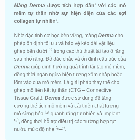
Màng Derma
được tích hợp dần¹ với các mô
mềm tự thân nhờ sự hiện diện của các sợi
collagen tự nhiên².
Nhờ đặc tính cơ học bền vững, màng
Derma
cho
phép ổn định tối ưu và bảo vệ kéo dài vật liệu
ghép bên dưới ⁽³⁾ trong các thủ thuật tái tạo ổ răng
sau nhổ răng. Độ đặc chắc và ổn định cấu trúc của
Derma
giúp định hướng quá trình tái tạo mô mềm,
đồng thời ngăn ngừa hiện tượng xâm nhập hoặc
lõm vào của mô mềm. Là giải pháp thay thế cho
ghép mô liên kết tự thân (CTG – Connective
Tissue Graft),
Derma
được sử dụng để tăng
cường thể tích mô mềm và cải thiện chất lượng
mô sừng hóa ⁽⁴⁾ quanh răng tự nhiên và implant
⁽⁵⁾, đồng thời hỗ trợ điều trị các trường hợp tụt
nướu mức độ nhẹ ⁽⁶–⁷⁾.