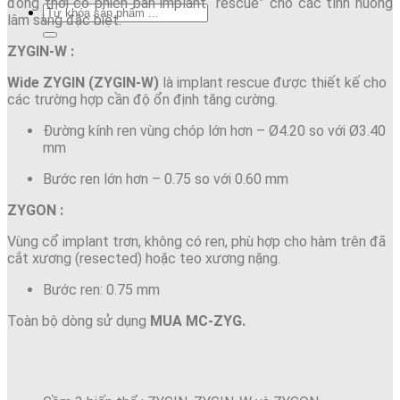
đồng thời có phiên bản implant “rescue” cho các tình huống
lâm sàng đặc biệt.
ZYGIN-W :
Wide ZYGIN (ZYGIN-W)
là implant rescue được thiết kế cho
các trường hợp cần độ ổn định tăng cường.
Đường kính ren vùng chóp lớn hơn – Ø4.20 so với Ø3.40
mm
Bước ren lớn hơn – 0.75 so với 0.60 mm
ZYGON :
Vùng cổ implant trơn, không có ren, phù hợp cho hàm trên đã
cắt xương (resected) hoặc teo xương nặng.
Bước ren: 0.75 mm
Toàn bộ dòng sử dụng
MUA MC-ZYG.