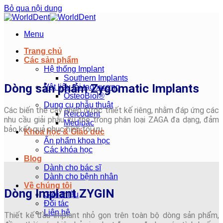
Bỏ qua nội dung
Menu
Trang chủ
Các sản phẩm
Hệ thống Implant
Southern Implants
Dòng sản phẩm Zygomatic Implants
Vật liệu tái tạo xương
OsteoBiol®
Dụng cụ phẫu thuật
Các biến thể cấy ghép được thiết kế riêng, nhằm đáp ứng các
Reicodent
nhu cầu giải phẫu cụ thể trong phân loại ZAGA đa dạng, đảm
Medipac
bảo kết quả phục hình tối ưu.
Khoa học & Giáo dục
Ấn phẩm khoa học
Các khóa học
Blog
Dành cho bác sĩ
Dành cho bệnh nhân
Về chúng tôi
Dòng Implant ZYGIN
Giới thiệu
Đối tác
Liên hệ
Thiết kế đầu implant nhỏ gọn trên toàn bộ dòng sản phẩm,