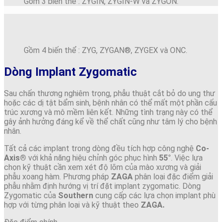
Gồm 3 biến thể : ZYGIN, ZYGIN-W và ZYGON.
Gồm 4 biến thể : ZYG, ZYGAN®, ZYGEX và ONC.
Dòng Implant Zygomatic
Sau chấn thương nghiêm trọng, phẫu thuật cắt bỏ do ung thư
hoặc các dị tật bẩm sinh, bệnh nhân có thể mất một phần cấu
trúc xương và mô mềm liên kết. Những tình trạng này có thể
gây ảnh hưởng đáng kể về thể chất cũng như tâm lý cho bệnh
nhân.
Tất cả các implant trong dòng đều tích hợp công nghệ
Co-
Axis®
với khả năng hiệu chỉnh góc phục hình
55°
. Việc lựa
chọn kỹ thuật cần xem xét độ lõm của mào xương và giải
phẫu xoang hàm. Phương pháp
ZAGA
phân loại đặc điểm giải
phẫu nhằm định hướng vị trí đặt implant zygomatic. Dòng
Zygomatic của
Southern
cung cấp các lựa chọn implant phù
hợp với từng phân loại và kỹ thuật theo
ZAGA.