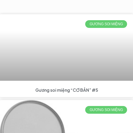
GƯƠNG SOI MIỆNG
Gương soi miệng “CƠ BẢN” #5
GƯƠNG SOI MIỆNG