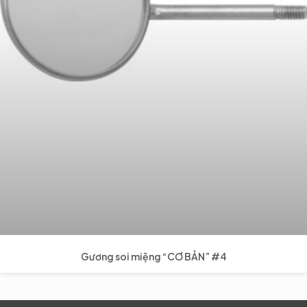
Gương soi miệng “CƠ BẢN” #4