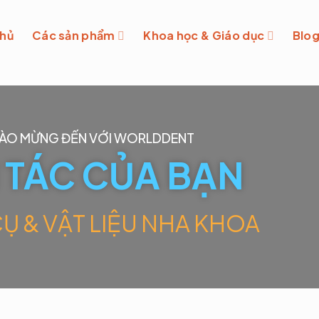
chủ
Các sản phẩm
Khoa học & Giáo dục
Blo
ÀO MỪNG ĐẾN VỚI WORLDDENT
 TÁC CỦA BẠN
Ụ & VẬT LIỆU NHA KHOA